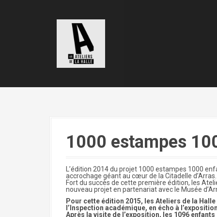
A
l
l
e
r
a
u
c
o
n
t
e
n
u
p
r
i
n
c
i
1000 estampes 100
p
a
l
L’édition 2014 du projet 1000 estampes 1000 enfan
accrochage géant au cœur de la Citadelle d’Arras.
Fort du succès de cette première édition, les Ateli
nouveau projet en partenariat avec le Musée d’Ar
Pour cette édition 2015, les Ateliers de la Hall
l’Inspection académique, en écho à l’expositio
Après la visite de l’exposition, les 1096 enfant