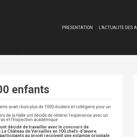
PRESENTATION
L’ACTUALITE DES 
0 enfants
ts avait réuni plus de 1000 écoliers et collégiens pour un
ers de la Halle ont décidé de réitérer l’expérience avec un
ras et l’Inspection académique.
e ont décidé de travailler avec le concours de
n Le Château de Versailles en 100 chefs-d’œuvre.
s participants au projet reçoivent une estampe originale