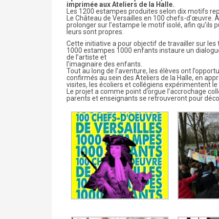
imprimée aux Ateliers de la Halle.
Les 1200 estampes produites selon dix motifs repr
Le Château de Versailles en 100 chefs-d’œuvre. A
prolonger sur l’estampe le motif isolé, afin qu’ils 
leurs sont propres.
Cette initiative a pour objectif de travailler sur les
1000 estampes 1000 enfants instaure un dialogue 
de l’artiste et
l’imaginaire des enfants.
Tout au long de l’aventure, les élèves ont l’opportu
confirmés au sein des Ateliers de la Halle, en a
visites, les écoliers et collégiens expérimentent 
Le projet a comme point d’orgue l’accrochage col
parents et enseignants se retrouveront pour décou